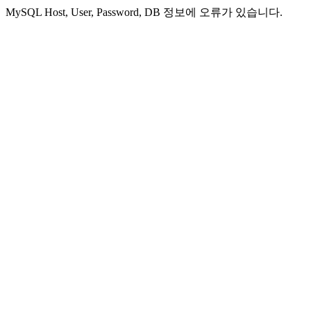
MySQL Host, User, Password, DB 정보에 오류가 있습니다.