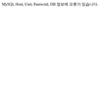
MySQL Host, User, Password, DB 정보에 오류가 있습니다.